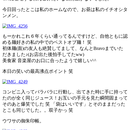
今日回ったとこは私のホームなので、お昼は私のイチオシタ
ンメン。
もーかれこれ６年くらい通ってるんですけど、自他ともに認
める麺好きの私の中でのベストオブ麺！ 笑
初体麺(面)の友人も絶賛してまして、なんとBravoまでいた
だきました♪(お店出た後拍手してたww)
美食家 音楽屋のお口に合ったようで嬉しい^^
本日の笑いの最高沸点ポイント 笑
コンビニ入ってバラバラに行動し、出てきた時に手に持って
たのが全く同じジュース！お互いの手元を見た瞬間固まって
そのあと爆笑でした 笑 「袋はいいです」とそのままだった
とこも同じでした。。双子かっ 笑
ウワサの御朱印帳。