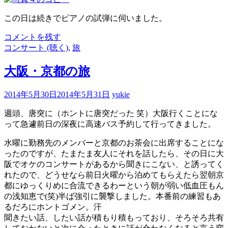
この日は続きでピアノの試弾に伺いました。
コメントを残す
コンサート (聴く)
,
旅
大阪・京都の旅
2014年5月30日
2014年5月31日
yukie
週頭、唐突に（ホントに唐突だった 笑）大阪行くことにな
って急遽前日の深夜に高速バス予約して行ってきました。
水曜に勤務先のメンバーと京都のお茶会に出席することにな
ったのですが、たまたま友人にそれを話したら、その日に大
阪でオケのコンサートがあるから聞きにこない、と誘ってく
れたので、どうせなら前日火曜から泊めてもらえたら翌朝京
都にゆっくりめに合流できるわーという朝が弱い低血圧もん
の浅知恵で(笑)半ば強引に襲撃しました。本番前の練習もあ
るだろにホントゴメン。汗
聞きたい話、したい話が積もり積もっており、そろそろ共有