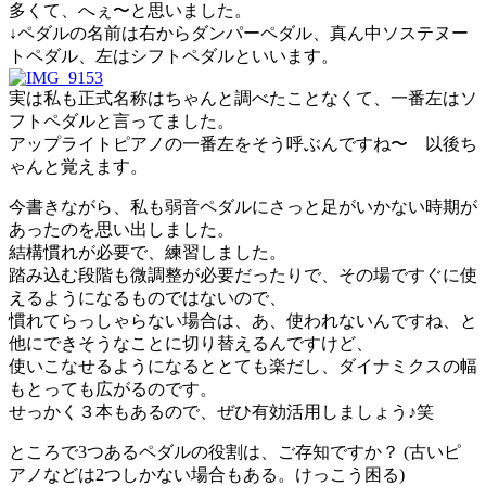
多くて、へぇ〜と思いました。
↓ペダルの名前は右からダンパーペダル、真ん中ソステヌー
トペダル、左はシフトペダルといいます。
実は私も正式名称はちゃんと調べたことなくて、一番左はソ
フトペダルと言ってました。
アップライトピアノの一番左をそう呼ぶんですね〜 以後ち
ゃんと覚えます。
今書きながら、私も弱音ペダルにさっと足がいかない時期が
あったのを思い出しました。
結構慣れが必要で、練習しました。
踏み込む段階も微調整が必要だったりで、その場ですぐに使
えるようになるものではないので、
慣れてらっしゃらない場合は、あ、使われないんですね、と
他にできそうなことに切り替えるんですけど、
使いこなせるようになるととても楽だし、ダイナミクスの幅
もとっても広がるのです。
せっかく３本もあるので、ぜひ有効活用しましょう♪笑
ところで3つあるペダルの役割は、ご存知ですか？ (古いピ
アノなどは2つしかない場合もある。けっこう困る)