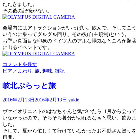
ただきました。
その後の記憶がない。
会場内にはアトラクションがいっぱい。飲んで、そしてこう
いうのに乗ってグルグル回り、その後(自主規制)という。
お堅い真面目な印象のドイツ人の
アホな
陽気なところが顕著
に出るイベントです。
コメントを残す
ピアノまわり
,
旅
,
趣味
,
雑記
岐北ぷらっと旅
2016年2月13日
2016年2月13日
yukie
ヴァイオリニストのはなちゃんと気づいたら11月から会って
いなかったので、そろそろ養分が切れるなぁと思い、飲みま
した。
そして、夏から忙しくて行けていなかったお不動さん巡りを
再開。