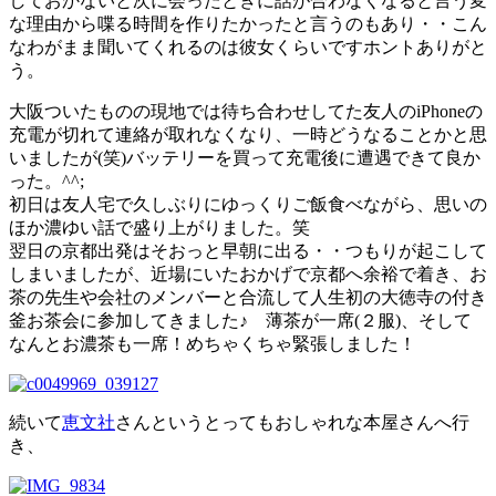
しておかないと次に会ったときに話が合わなくなると言う変
な理由から喋る時間を作りたかったと言うのもあり・・こん
なわがまま聞いてくれるのは彼女くらいですホントありがと
う。
大阪ついたものの現地では待ち合わせしてた友人のiPhoneの
充電が切れて連絡が取れなくなり、一時どうなることかと思
いましたが(笑)バッテリーを買って充電後に遭遇できて良か
った。^^;
初日は友人宅で久しぶりにゆっくりご飯食べながら、思いの
ほか濃ゆい話で盛り上がりました。笑
翌日の京都出発はそおっと早朝に出る・・つもりが起こして
しまいましたが、近場にいたおかげで京都へ余裕で着き、お
茶の先生や会社のメンバーと合流して人生初の大徳寺の付き
釜お茶会に参加してきました♪ 薄茶が一席(２服)、そして
なんとお濃茶も一席！めちゃくちゃ緊張しました！
続いて
恵文社
さんというとってもおしゃれな本屋さんへ行
き、