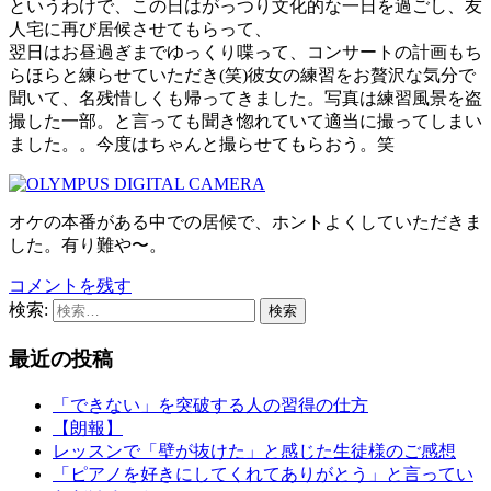
というわけで、この日はがっつり文化的な一日を過ごし、友
人宅に再び居候させてもらって、
翌日はお昼過ぎまでゆっくり喋って、コンサートの計画もち
らほらと練らせていただき(笑)彼女の練習をお贅沢な気分で
聞いて、名残惜しくも帰ってきました。写真は練習風景を盗
撮した一部。と言っても聞き惚れていて適当に撮ってしまい
ました。。今度はちゃんと撮らせてもらおう。笑
オケの本番がある中での居候で、ホントよくしていただきま
した。有り難や〜。
コメントを残す
検索:
最近の投稿
「できない」を突破する人の習得の仕方
【朗報】
レッスンで「壁が抜けた」と感じた生徒様のご感想
「ピアノを好きにしてくれてありがとう」と言ってい