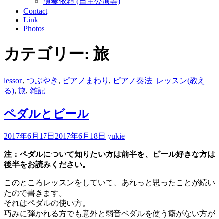
演奏依頼 (自主公演等)
Contact
Link
Photos
カテゴリー: 旅
lesson
,
つぶやき
,
ピアノまわり
,
ピアノ奏法
,
レッスン(教え
る)
,
旅
,
雑記
ペダルとビール
2017年6月17日
2017年6月18日
yukie
注：ペダルについて知りたい方は前半を、ビール好きな方は
後半をお読みください。
このところレッスンをしていて、あれっと思ったことが続い
たので書きます。
それはペダルの使い方。
巧みに弾かれる方でも意外と弱音ペダルを使う癖がない方が