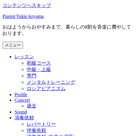
コンテンツへスキップ
Pianist Yukie koyama
おはようからおやすみまで、暮らしの8割を音楽に費やして
おります。
メニュー
レッスン
初級コース
中級・上級
専門
メンタルトレーニング
ロシアピアニズム
Profile
Concert
過去
Sound
演奏依頼
レパートリー
伴奏依頼