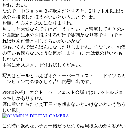
おおこわい。
なので、中ジョッキ３杯飲んだとすると、2リットル以上は
水分を摂取したほうがいいということですね。
お腹、たぷんたぷんになりますね。
ちょっと大変なんですけど、うぇ〜い、と帰宅してもそのあ
と意識的に水分を摂取するだけで翌朝かなり楽です。(でき
れば飲んだ量と同じくらいがいいかな)
顔もむくんでぱんぱんになったりしません。心なしか、お酒
の匂いも残らないような気がします。(これは気のせいかも
しれない)
本当にオススメ。ぜひお試しください。
写真はビールといえばオクトーバーフェスト！ ドイツのミ
ュンヒェンでの懐かしく苦い(?)思い出です。
Prost!(乾杯) オクトーバーフェスト会場では1リットルジョ
ッキしかありません。
席に着いたらたとえ下戸でも頼まないといけないという恐ろ
しい規則。
この時は飲めない子と一緒だったので結局彼女の分も私がい