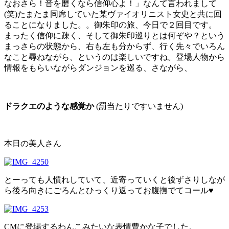
なおさら！音を磨くなら信仰心よ！」なんて言われまして
(笑)たまたま同席していた某ヴァイオリニスト女史と共に回
ることになりました。。御朱印の旅、今日で２回目です。
まったく信仰に疎く、そして御朱印巡りとは何ぞや？という
まっさらの状態から、右も左も分からず、行く先々でいろん
なこと尋ねながら、というのは楽しいですね。登場人物から
情報をもらいながらダンジョンを巡る、さながら、
ドラクエのような感覚か
(罰当たりですいません)
本日の美人さん
とーっても人慣れしていて、近寄っていくと後ずさりしなが
ら後ろ向きにごろんとひっくり返ってお腹撫でてコール♥
CMに登場するわんこみたいな表情豊かな子でした。