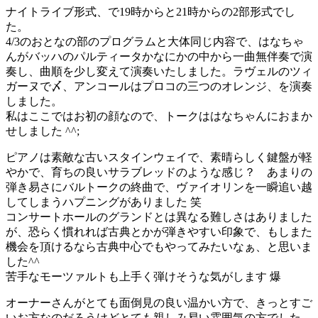
ナイトライブ形式、で19時からと21時からの2部形式でし
た。
4/3のおとなの部のプログラムと大体同じ内容で、はなちゃ
んがバッハのパルティータかなにかの中から一曲無伴奏で演
奏し、曲順を少し変えて演奏いたしました。ラヴェルのツィ
ガーヌで〆、アンコールはプロコの三つのオレンジ、を演奏
しました。
私はここではお初の顔なので、トークははなちゃんにおまか
せしました ^^;
ピアノは素敵な古いスタインウェイで、素晴らしく鍵盤が軽
やかで、育ちの良いサラブレッドのような感じ？ あまりの
弾き易さにバルトークの終曲で、ヴァイオリンを一瞬追い越
してしまうハプニングがありました 笑
コンサートホールのグランドとは異なる難しさはありました
が、恐らく慣れれば古典とかが弾きやすい印象で、もしまた
機会を頂けるなら古典中心でもやってみたいなぁ、と思いま
した^^
苦手なモーツァルトも上手く弾けそうな気がします 爆
オーナーさんがとても面倒見の良い温かい方で、きっとすご
いお方なのだろうけどとても親しみ易い雰囲気の方でした。