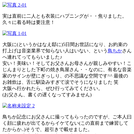
実は直前に二人とも衣装にハプニングが・・焦りました。
久々に着る時は要注意！
大阪に(というかはなえ邸に)5日間お世話になり、お約束の
打上げは音楽業界で知らない人はいない、という
鳥ちか
さん
へ連れてってもらいました♪
安い！美味い！そしてお父さんお母さんが親しみやすい！こ
じんまりとした下町の焼き鳥屋さん・・なのに、有名な音楽
家のサインが壁にぎっしり、の不思議な空間です^^ 最後の
お雑炊は、舌に馴染みすぎて涙でそうになりました 笑
大阪へ行かれたら、ぜひ行ってみてください。
(お父さん、書くの遅くなってすみません)
鳥ちか記念にお父さんに撮ってもらったのですが、ご本人曰
く顔に疲れが出てるからイケてない(この直前まで練習して
たからか..)そうで、超引きで載せました。