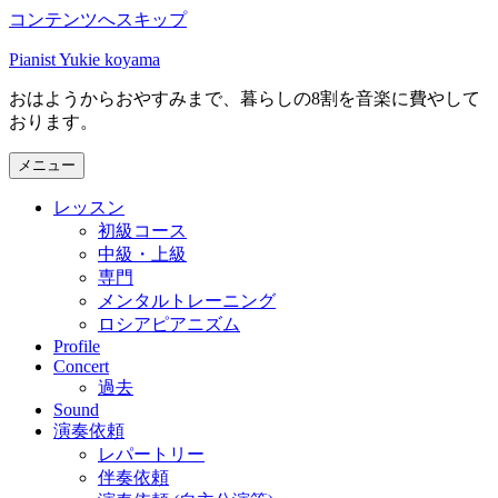
コンテンツへスキップ
Pianist Yukie koyama
おはようからおやすみまで、暮らしの8割を音楽に費やして
おります。
メニュー
レッスン
初級コース
中級・上級
専門
メンタルトレーニング
ロシアピアニズム
Profile
Concert
過去
Sound
演奏依頼
レパートリー
伴奏依頼