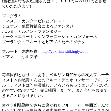
(当教室の子供の生徒さんは１，０００円→８００円とさせ
ていただきます)
プログラム
エネスク：カンタービレとプレスト
ジュナン：仮面舞踏会によるファンタジー
ボルヌ：カルメン・ファンタジー
カーク＝エラート：シンフォニッシェ・カンツォーネ
プーランク：フルートとピアノのためのソナタ
フルート 木内悠貴
http://yukiflute.strikingly.com
ピアノ 小山文榮
毎年恒例となりつつある、ベルリン時代からの友人フルーテ
ィスト木内悠貴くんとのフルートデュオコンサートです。フ
ルーティストは昨年渡独し、いろいろあってエジプトにいた
のですが(なぜだ笑)、先日帰国しまして、また今年も共演で
きることになりました。
オペラ劇場勤務でさらに磨かれたフルートと、毎回楽しんで
いただいている曲解説と迷走気味のトークもエジプトネタが