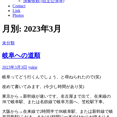
演奏依頼 (自主公演等)
Contact
Link
Photos
月別: 2023年3月
未分類
岐阜への道順
2023年3月3日
yukie
岐阜ってどう行くんでしょう、と尋ねられたので(笑)
改めて書いてみます。(今少し時間があり笑)
東京から→新幹線が速いです。名古屋まで出て、在来線の
JRで岐阜駅、または名鉄線で岐阜方面へ、笠松駅下車。
大阪から→在来線で2時間半でJR岐阜駅、または新幹線で岐
阜羽島駅(こだま、または1時間に一本のひかりが停まりま