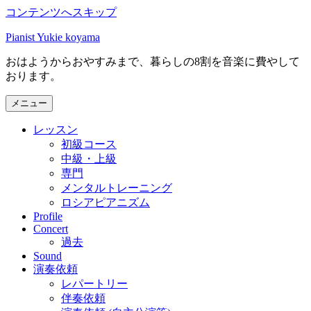
コンテンツへスキップ
Pianist Yukie koyama
おはようからおやすみまで、暮らしの8割を音楽に費やして
おります。
メニュー
レッスン
初級コース
中級・上級
専門
メンタルトレーニング
ロシアピアニズム
Profile
Concert
過去
Sound
演奏依頼
レパートリー
伴奏依頼