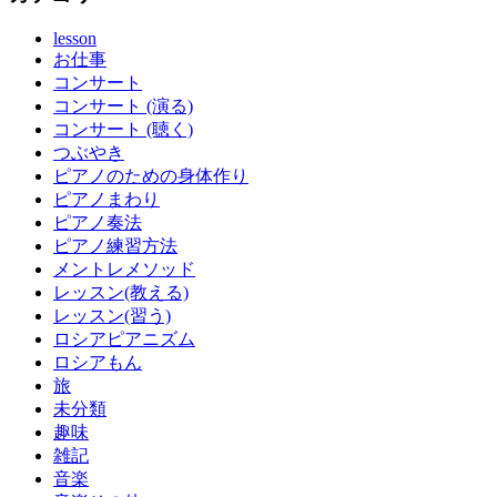
lesson
お仕事
コンサート
コンサート (演る)
コンサート (聴く)
つぶやき
ピアノのための身体作り
ピアノまわり
ピアノ奏法
ピアノ練習方法
メントレメソッド
レッスン(教える)
レッスン(習う)
ロシアピアニズム
ロシアもん
旅
未分類
趣味
雑記
音楽