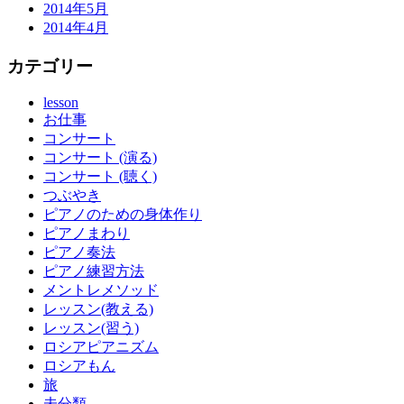
2014年5月
2014年4月
カテゴリー
lesson
お仕事
コンサート
コンサート (演る)
コンサート (聴く)
つぶやき
ピアノのための身体作り
ピアノまわり
ピアノ奏法
ピアノ練習方法
メントレメソッド
レッスン(教える)
レッスン(習う)
ロシアピアニズム
ロシアもん
旅
未分類