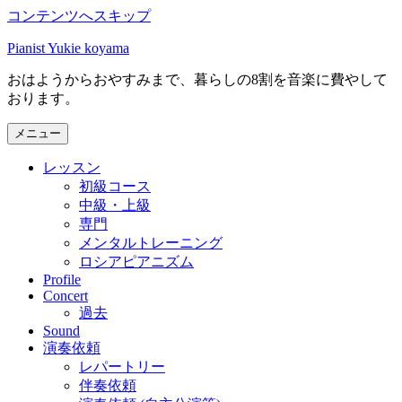
コンテンツへスキップ
Pianist Yukie koyama
おはようからおやすみまで、暮らしの8割を音楽に費やして
おります。
メニュー
レッスン
初級コース
中級・上級
専門
メンタルトレーニング
ロシアピアニズム
Profile
Concert
過去
Sound
演奏依頼
レパートリー
伴奏依頼