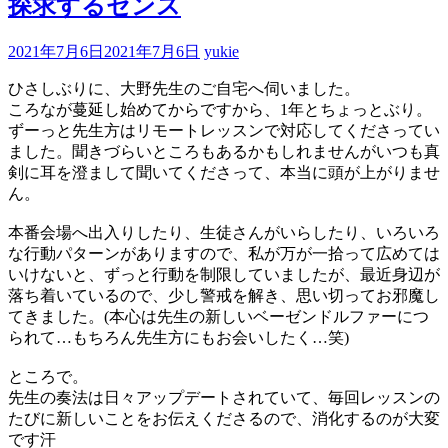
探求するセンス
2021年7月6日
2021年7月6日
yukie
ひさしぶりに、大野先生のご自宅へ伺いました。
ころなが蔓延し始めてからですから、1年とちょっとぶり。
ずーっと先生方はリモートレッスンで対応してくださってい
ました。聞きづらいところもあるかもしれませんがいつも真
剣に耳を澄まして聞いてくださって、本当に頭が上がりませ
ん。
本番会場へ出入りしたり、生徒さんがいらしたり、いろいろ
な行動パターンがありますので、私が万が一拾って広めては
いけないと、ずっと行動を制限していましたが、最近身辺が
落ち着いているので、少し警戒を解き、思い切ってお邪魔し
てきました。(本心は先生の新しいベーゼンドルファーにつ
られて…もちろん先生方にもお会いしたく…笑)
ところで。
先生の奏法は日々アップデートされていて、毎回レッスンの
たびに新しいことをお伝えくださるので、消化するのが大変
です汗