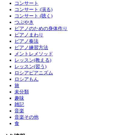
コンサート
コンサート (演る)
コンサート (聴く)
つぶやき
ピアノのための身体作り
ピアノまわり
ピアノ奏法
ピアノ練習方法
メントレメソッド
レッスン(教える)
レッスン(習う)
ロシアピアニズム
ロシアもん
旅
未分類
趣味
雑記
音楽
音楽その他
食