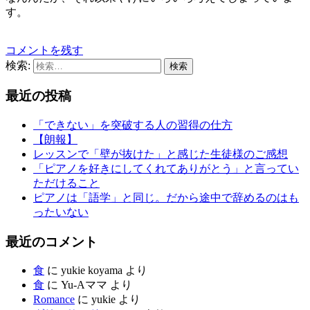
す。
コメントを残す
検索:
最近の投稿
「できない」を突破する人の習得の仕方
【朗報】
レッスンで「壁が抜けた」と感じた生徒様のご感想
「ピアノを好きにしてくれてありがとう」と言ってい
ただけること
ピアノは「語学」と同じ。だから途中で辞めるのはも
ったいない
最近のコメント
食
に
yukie koyama
より
食
に
Yu-Aママ
より
Romance
に
yukie
より