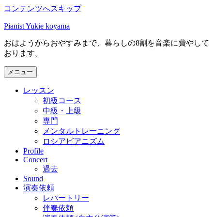
コンテンツへスキップ
Pianist Yukie koyama
おはようからおやすみまで、暮らしの8割を音楽に費やして
おります。
メニュー
レッスン
初級コース
中級・上級
専門
メンタルトレーニング
ロシアピアニズム
Profile
Concert
過去
Sound
演奏依頼
レパートリー
伴奏依頼