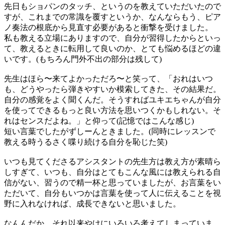
先日もショパンのタッチ、というのを教えていただいたので
すが、これまでの常識を覆すというか、なんならもう、ピア
ノ奏法の根底から見直す必要があると衝撃を受けました。
私も教える立場にありますので、自分が習得したからといっ
て、教えるときに転用して良いのか、とても悩めるほどの違
いです。(もちろん門外不出の部分は残して)
先生はほら〜来てよかっただろ〜と笑って、「おれはいつ
も、どうやったら弾きやすいか模索してきた、その結果だ。
自分の感覚をよく聞くんだ。そうすればユキエちゃんが自分
を使ってできるもっと良い方法を思いつくかもしれない。そ
れはセンスだよね。」と仰って(記憶ではこんな感じ)
短い言葉でしたがずしーんときました。(同時にレッスンで
教える時うるさく喋り続ける自分を恥じた笑)
いつも見てくださるアシスタントの先生方は教え方が素晴ら
しすぎて、いつも、自分はとてもこんな風には教えられる自
信がない、習うので精一杯と思っていましたが、お言葉をい
ただいて、自分もいつかは言葉を使って人に伝えることを視
野に入れなければ、成長できないと思いました。
なんんだか、それ以来やけにいろいろ考えてしまっていま