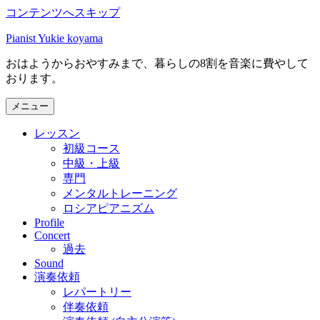
コンテンツへスキップ
Pianist Yukie koyama
おはようからおやすみまで、暮らしの8割を音楽に費やして
おります。
メニュー
レッスン
初級コース
中級・上級
専門
メンタルトレーニング
ロシアピアニズム
Profile
Concert
過去
Sound
演奏依頼
レパートリー
伴奏依頼