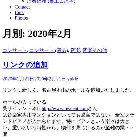
演奏依頼 (自主公演等)
Contact
Link
Photos
月別: 2020年2月
コンサート
,
コンサート (演る)
,
音楽
,
音楽その他
リンクの追加
2020年2月21日
2020年2月21日
yukie
リンクに新しく、名古屋本山のホールを追加いたしました。
ホールの入っている
美サイレント本山
http://www.bisilent.com
さん
は音楽家専用マンションといっても過言ではない、全室グラ
ンドピアノが入れられます。特にピアノという楽器は大き
い、重いという特性から、物件を見つけるのが至難の業・・
涙