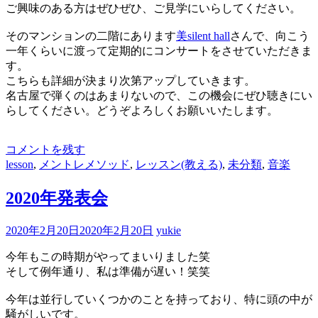
ご興味のある方はぜひぜひ、ご見学にいらしてください。
そのマンションの二階にあります
美silent hall
さんで、向こう
一年くらいに渡って定期的にコンサートをさせていただきま
す。
こちらも詳細が決まり次第アップしていきます。
名古屋で弾くのはあまりないので、この機会にぜひ聴きにい
らしてください。どうぞよろしくお願いいたします。
コメントを残す
lesson
,
メントレメソッド
,
レッスン(教える)
,
未分類
,
音楽
2020年発表会
2020年2月20日
2020年2月20日
yukie
今年もこの時期がやってまいりました笑
そして例年通り、私は準備が遅い！笑笑
今年は並行していくつかのことを持っており、特に頭の中が
騒がしいです。