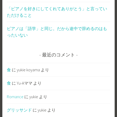
「ピアノを好きにしてくれてありがとう」と言ってい
ただけること
ピアノは「語学」と同じ。だから途中で辞めるのはも
ったいない
最近のコメント
食
に
yukie koyama
より
食
に
Yu-Aママ
より
Romance
に
yukie
より
グリッサンド
に
yukie
より