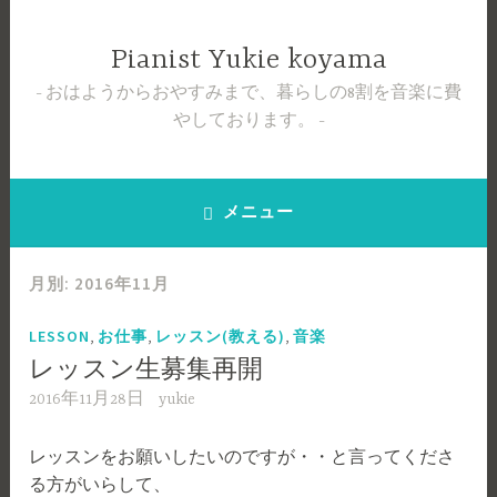
コ
ン
Pianist Yukie koyama
テ
おはようからおやすみまで、暮らしの8割を音楽に費
ン
やしております。
ツ
へ
ス
キ
メニュー
ッ
プ
月別: 2016年11月
,
,
,
LESSON
お仕事
レッスン(教える)
音楽
レッスン生募集再開
2016年11月28日
yukie
レッスンをお願いしたいのですが・・と言ってくださ
る方がいらして、