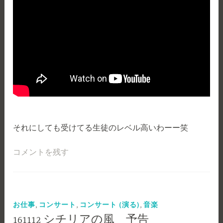
それにしても受けてる生徒のレベル高いわーー笑
コメントを残す
,
,
,
お仕事
コンサート
コンサート (演る)
音楽
161112 シチリアの風 予告