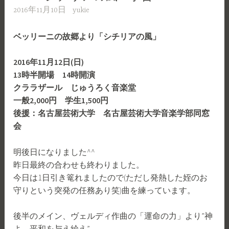
2016年11月10日
yukie
ベッリーニの故郷より「シチリアの風」
2016年11月12日(日)
13時半開場 14時開演
クララザール じゅうろく音楽堂
一般2,000円 学生1,500円
後援：名古屋芸術大学 名古屋芸術大学音楽学部同窓
会
明後日になりました^^
昨日最終の合わせも終わりました。
今日は1日引き篭れましたので(ただし発熱した姪のお
守りという突発の任務あり笑)曲を練っています。
後半のメイン、ヴェルディ作曲の「運命の力」より”神
よ、平和を与え給え”