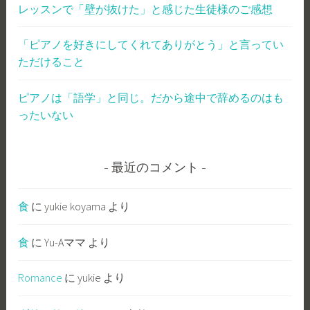
レッスンで「壁が抜けた」と感じた生徒様のご感想
「ピアノを好きにしてくれてありがとう」と言ってい
ただけること
ピアノは「語学」と同じ。だから途中で辞めるのはも
ったいない
最近のコメント
食
に
yukie koyama
より
食
に
Yu-Aママ
より
Romance
に
yukie
より