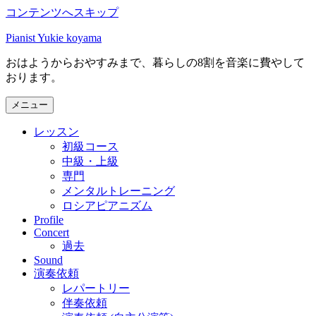
コンテンツへスキップ
Pianist Yukie koyama
おはようからおやすみまで、暮らしの8割を音楽に費やして
おります。
メニュー
レッスン
初級コース
中級・上級
専門
メンタルトレーニング
ロシアピアニズム
Profile
Concert
過去
Sound
演奏依頼
レパートリー
伴奏依頼