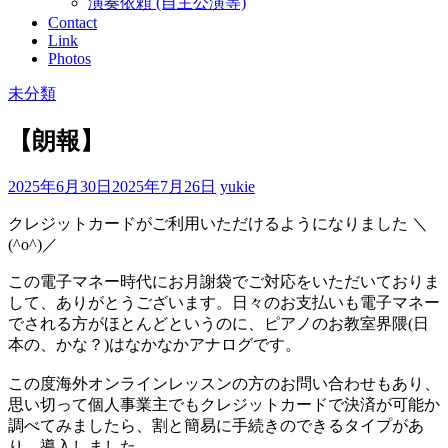
演奏依頼 (自主公演等)
Contact
Link
Photos
未分類
【朗報】
2025年6月30日
2025年7月26日
yukie
クレジットカードがご利用いただけるようになりました ＼
(^o^)／
この電子マネー時代にお月謝袋でご対応をいただいておりま
して、ありがとうございます。日々のお支払いも電子マネー
でされる方がほとんどというのに、ピアノのお教室界隈(日
本の、かな？)はなかなかアナログです。
この度海外オンラインレッスンの方のお問い合わせもあり、
思い切って個人事業主でもクレジットカードで決済が可能か
調べてみましたら、割と簡易に手続きのできるタイプがあ
り、導入しました。