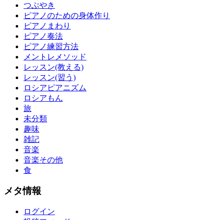
つぶやき
ピアノのための身体作り
ピアノまわり
ピアノ奏法
ピアノ練習方法
メントレメソッド
レッスン(教える)
レッスン(習う)
ロシアピアニズム
ロシアもん
旅
未分類
趣味
雑記
音楽
音楽その他
食
メタ情報
ログイン