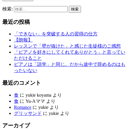
検索:
最近の投稿
「できない」を突破する人の習得の仕方
【朗報】
レッスンで「壁が抜けた」と感じた生徒様のご感想
「ピアノを好きにしてくれてありがとう」と言ってい
ただけること
ピアノは「語学」と同じ。だから途中で辞めるのはも
ったいない
最近のコメント
食
に
yukie koyama
より
食
に
Yu-Aママ
より
Romance
に
yukie
より
グリッサンド
に
yukie
より
アーカイブ