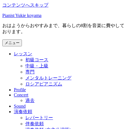
コンテンツへスキップ
Pianist Yukie koyama
おはようからおやすみまで、暮らしの8割を音楽に費やして
おります。
メニュー
レッスン
初級コース
中級・上級
専門
メンタルトレーニング
ロシアピアニズム
Profile
Concert
過去
Sound
演奏依頼
レパートリー
伴奏依頼