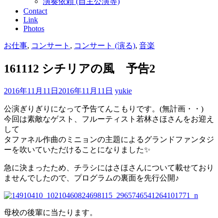
演奏依頼 (自主公演等)
Contact
Link
Photos
お仕事
,
コンサート
,
コンサート (演る)
,
音楽
161112 シチリアの風 予告2
2016年11月11日
2016年11月11日
yukie
公演ぎりぎりになって予告てんこもりです。(無計画・・)
今回は素敵なゲスト、フルーティスト若林さほさんをお迎え
して
タファネル作曲のミニョンの主題によるグランドファンタジ
ーを吹いていただけることになりました✨
急に決まったため、チラシにはさほさんについて載せており
ませんでしたので、プログラムの裏面を先行公開♪
母校の後輩に当たります。