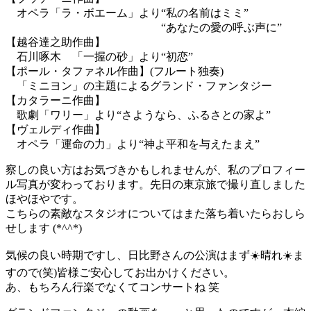
オペラ「ラ・ボエーム」より“私の名前はミミ”
“あなたの愛の呼ぶ声に”
【越谷達之助作曲】
石川啄木 「一握の砂」より“初恋”
【ポール・タファネル作曲】(フルート独奏)
「ミニヨン」の主題によるグランド・ファンタジー
【カタラーニ作曲】
歌劇「ワリー」より“さようなら、ふるさとの家よ”
【ヴェルディ作曲】
オペラ「運命の力」より“神よ平和を与えたまえ”
察しの良い方はお気づきかもしれませんが、私のプロフィー
ル写真が変わっております。先日の東京旅で撮り直しました
ほやほやです。
こちらの素敵なスタジオについてはまた落ち着いたらおしら
せします (*^^*)
気候の良い時期ですし、日比野さんの公演はまず☀️晴れ☀️ま
すので(笑)皆様ご安心してお出かけください。
あ、もちろん行楽でなくてコンサートね 笑