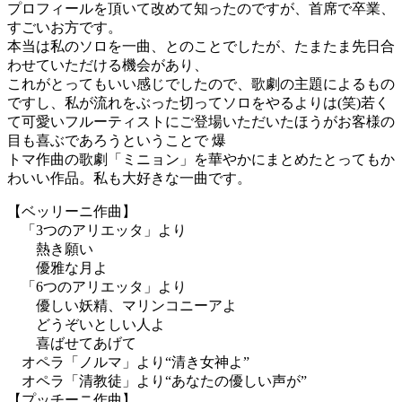
プロフィールを頂いて改めて知ったのですが、首席で卒業、
すごいお方です。
本当は私のソロを一曲、とのことでしたが、たまたま先日合
わせていただける機会があり、
これがとってもいい感じでしたので、歌劇の主題によるもの
ですし、私が流れをぶった切ってソロをやるよりは(笑)若く
て可愛いフルーティストにご登場いただいたほうがお客様の
目も喜ぶであろうということで 爆
トマ作曲の歌劇「ミニョン」を華やかにまとめたとってもか
わいい作品。私も大好きな一曲です。
【ベッリーニ作曲】
「3つのアリエッタ」より
熱き願い
優雅な月よ
「6つのアリエッタ」より
優しい妖精、マリンコニーアよ
どうぞいとしい人よ
喜ばせてあげて
オペラ「ノルマ」より“清き女神よ”
オペラ「清教徒」より“あなたの優しい声が”
【プッチーニ作曲】