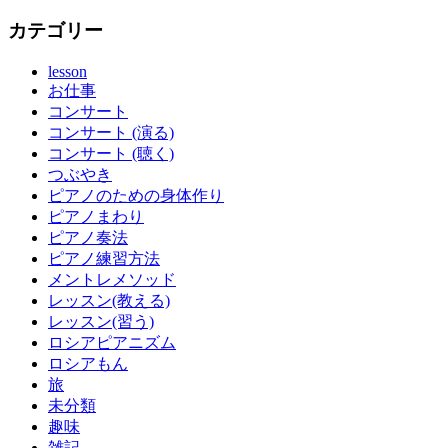
カテゴリー
lesson
お仕事
コンサート
コンサート (演る)
コンサート (聴く)
つぶやき
ピアノのための身体作り
ピアノまわり
ピアノ奏法
ピアノ練習方法
メントレメソッド
レッスン(教える)
レッスン(習う)
ロシアピアニズム
ロシアもん
旅
未分類
趣味
雑記