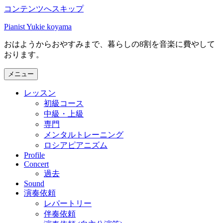
コンテンツへスキップ
Pianist Yukie koyama
おはようからおやすみまで、暮らしの8割を音楽に費やして
おります。
メニュー
レッスン
初級コース
中級・上級
専門
メンタルトレーニング
ロシアピアニズム
Profile
Concert
過去
Sound
演奏依頼
レパートリー
伴奏依頼