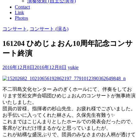
演奏依頼 (自主公演等)
Contact
Link
Photos
コンサート
,
コンサート (演る)
161204 ひめじょおん10周年記念コンサ
ート終演
2016年12月8日
2016年12月8日
yukie
不二羽島文化センター みのぎくホールにて、伴奏をしてお
ります笠松女声合唱団ひめじょおんのコンサートが無事終演
いたしました。
団員の皆様、指揮者の杉山先生、お疲れ様でございました。
お手伝いに入ってくれた林さん、久保先生有難う✨
これまではこじんまりとしたホールでの発表会だったので、
客席がどれだけ埋まるかなと思っていましたが、
これが結構な盛況ぶりで、団員のみなさまのお人柄が透けて