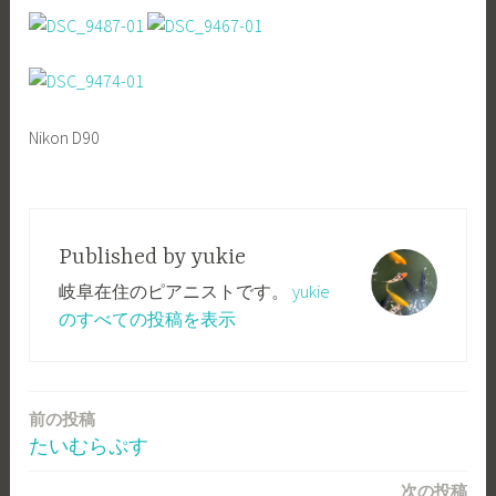
Nikon D90
Published by
yukie
岐阜在住のピアニストです。
yukie
のすべての投稿を表示
前の投稿
投
たいむらぷす
稿
次の投稿