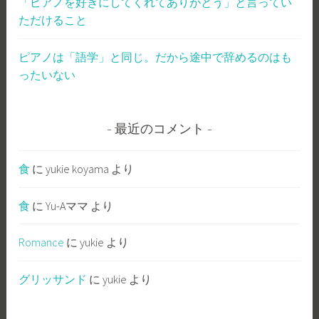
「ピアノを好きにしてくれてありがとう」と言ってい
ただけること
ピアノは「語学」と同じ。だから途中で辞めるのはも
ったいない
最近のコメント
食
に
yukie koyama
より
食
に
Yu-Aママ
より
Romance
に
yukie
より
グリッサンド
に
yukie
より