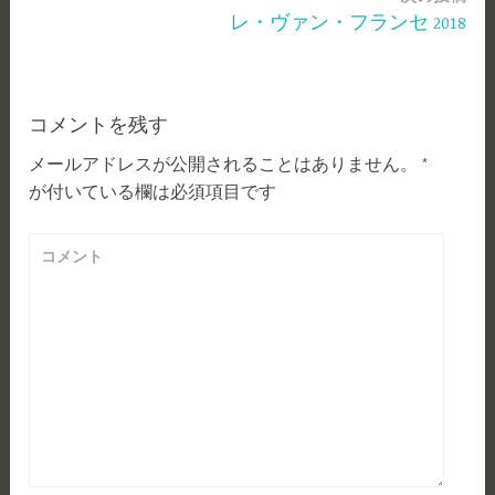
ナ
レ・ヴァン・フランセ 2018
ビ
ゲ
ー
コメントを残す
メールアドレスが公開されることはありません。
*
シ
が付いている欄は必須項目です
ョ
ン
コメント