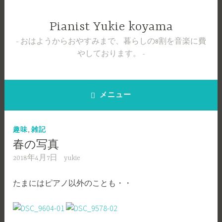
コ
ン
Pianist Yukie koyama
テ
おはようからおやすみまで、暮らしの8割を音楽に費
ン
やしております。
ツ
へ
ス
キ
メニュー
ッ
プ
,
趣味
雑記
春の写真
2018年4月7日
yukie
たまにはピアノ以外のことも・・