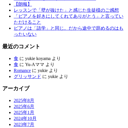
【朗報】
レッスンで「壁が抜けた」と感じた生徒様のご感想
「ピアノを好きにしてくれてありがとう」と言ってい
ただけること
ピアノは「語学」と同じ。だから途中で辞めるのはも
ったいない
最近のコメント
食
に
yukie koyama
より
食
に
Yu-Aママ
より
Romance
に
yukie
より
グリッサンド
に
yukie
より
アーカイブ
2025年8月
2025年6月
2025年1月
2024年10月
2023年7月