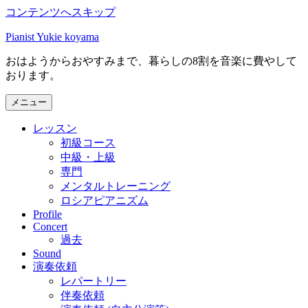
コンテンツへスキップ
Pianist Yukie koyama
おはようからおやすみまで、暮らしの8割を音楽に費やして
おります。
メニュー
レッスン
初級コース
中級・上級
専門
メンタルトレーニング
ロシアピアニズム
Profile
Concert
過去
Sound
演奏依頼
レパートリー
伴奏依頼