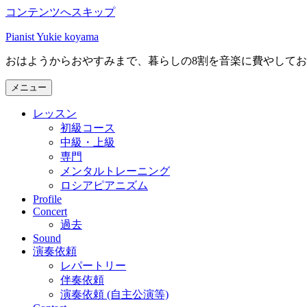
コンテンツへスキップ
Pianist Yukie koyama
おはようからおやすみまで、暮らしの8割を音楽に費やして
メニュー
レッスン
初級コース
中級・上級
専門
メンタルトレーニング
ロシアピアニズム
Profile
Concert
過去
Sound
演奏依頼
レパートリー
伴奏依頼
演奏依頼 (自主公演等)