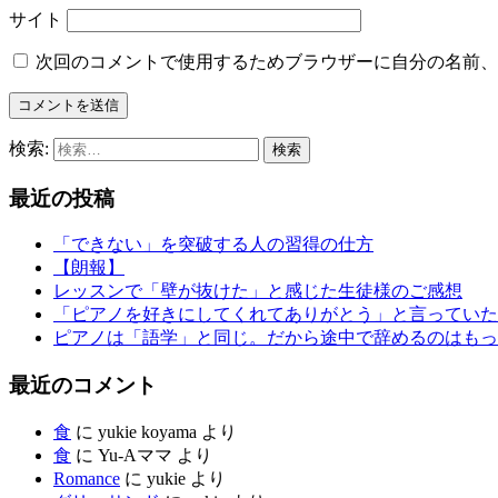
サイト
次回のコメントで使用するためブラウザーに自分の名前、
検索:
最近の投稿
「できない」を突破する人の習得の仕方
【朗報】
レッスンで「壁が抜けた」と感じた生徒様のご感想
「ピアノを好きにしてくれてありがとう」と言っていた
ピアノは「語学」と同じ。だから途中で辞めるのはもっ
最近のコメント
食
に
yukie koyama
より
食
に
Yu-Aママ
より
Romance
に
yukie
より