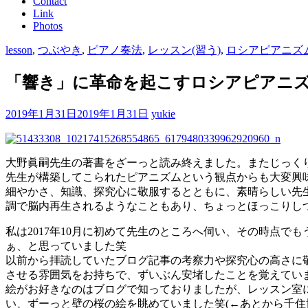
Contact
Link
Photos
lesson
,
つぶやき
,
ピアノ奏法
,
レッスン(習う)
,
ロシアピアニズ
「響き」に革命を起こすロシアピアニ
2019年1月31日
2019年1月31日
yukie
大野眞嗣先生の著書をざーっと読み終えました。またじっく
先生が構築してこられたピアニズムという観点からも大変興
細やかさ、知識、探究心に敬服するとともに、素晴らしい先
調で脳内再生されるようなこともあり、ちょっとほっこりし
私は2017年10月に初めて先生のところへ伺い、その時点
ぁ、と思っていました笑
以前から拝読していたブログ記事の考察力や探究心の高さに
させる雰囲気をお持ちで、ずいぶん安堵したことを覚えてい
絵がお好きなのはブログで知っておりましたが、レッスン室
い、ずーっと壁の桜の絵を眺めていました笑(←あとから千住