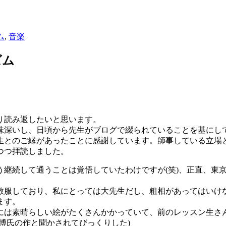
ム
,
音楽
ズム
り読み返したいと思います。
味深いし、日頃から先生がブログで綴られていることを基にし
生とのご縁があったことに感謝しています。師事している立場と
つつ拝読しました。
でもう継続して通うことは覚悟していたわけですが(笑)、正直、
敬服しており、私にとっては大先生だし、粗相があってはいけ
ます。
には素晴らしい絵がたくさんかかっていて、前のレッスン生さ
博氏の作と聞かされてびっくりした)