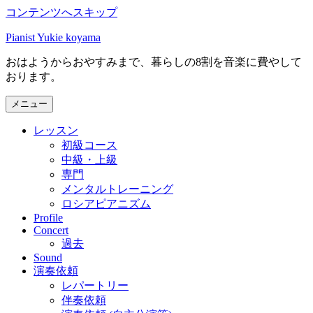
コンテンツへスキップ
Pianist Yukie koyama
おはようからおやすみまで、暮らしの8割を音楽に費やして
おります。
メニュー
レッスン
初級コース
中級・上級
専門
メンタルトレーニング
ロシアピアニズム
Profile
Concert
過去
Sound
演奏依頼
レパートリー
伴奏依頼