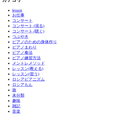
lesson
お仕事
コンサート
コンサート (演る)
コンサート (聴く)
つぶやき
ピアノのための身体作り
ピアノまわり
ピアノ奏法
ピアノ練習方法
メントレメソッド
レッスン(教える)
レッスン(習う)
ロシアピアニズム
ロシアもん
旅
未分類
趣味
雑記
音楽