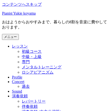
コンテンツへスキップ
Pianist Yukie koyama
おはようからおやすみまで、暮らしの8割を音楽に費やして
おります。
メニュー
レッスン
初級コース
中級・上級
専門
メンタルトレーニング
ロシアピアニズム
Profile
Concert
過去
Sound
演奏依頼
レパートリー
伴奏依頼