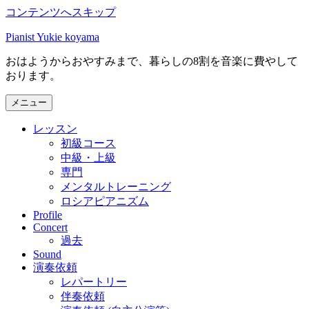
コンテンツへスキップ
Pianist Yukie koyama
おはようからおやすみまで、暮らしの8割を音楽に費やして
おります。
メニュー
レッスン
初級コース
中級・上級
専門
メンタルトレーニング
ロシアピアニズム
Profile
Concert
過去
Sound
演奏依頼
レパートリー
伴奏依頼