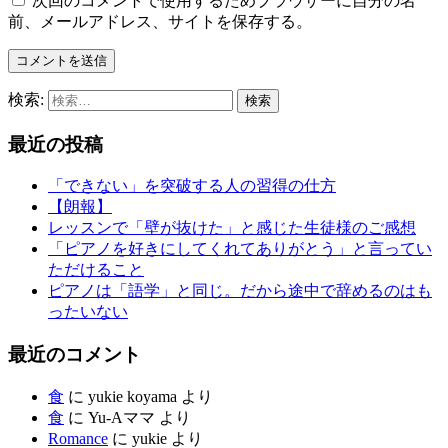
次回のコメントで使用するためブラウザーに自分の名
前、メールアドレス、サイトを保存する。
検索:
最近の投稿
「できない」を突破する人の習得の仕方
【朗報】
レッスンで「壁が抜けた」と感じた生徒様のご感想
「ピアノを好きにしてくれてありがとう」と言ってい
ただけること
ピアノは「語学」と同じ。だから途中で辞めるのはも
ったいない
最近のコメント
食
に
yukie koyama
より
食
に
Yu-Aママ
より
Romance
に
yukie
より