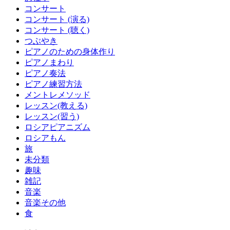
コンサート
コンサート (演る)
コンサート (聴く)
つぶやき
ピアノのための身体作り
ピアノまわり
ピアノ奏法
ピアノ練習方法
メントレメソッド
レッスン(教える)
レッスン(習う)
ロシアピアニズム
ロシアもん
旅
未分類
趣味
雑記
音楽
音楽その他
食