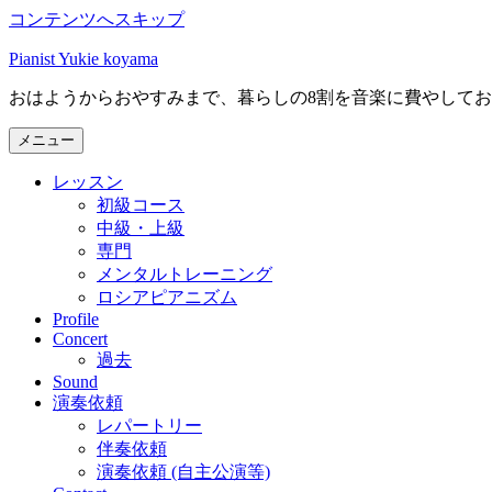
コンテンツへスキップ
Pianist Yukie koyama
おはようからおやすみまで、暮らしの8割を音楽に費やして
メニュー
レッスン
初級コース
中級・上級
専門
メンタルトレーニング
ロシアピアニズム
Profile
Concert
過去
Sound
演奏依頼
レパートリー
伴奏依頼
演奏依頼 (自主公演等)