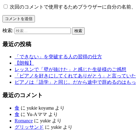
次回のコメントで使用するためブラウザーに自分の名前、
検索:
最近の投稿
「できない」を突破する人の習得の仕方
【朗報】
レッスンで「壁が抜けた」と感じた生徒様のご感想
「ピアノを好きにしてくれてありがとう」と言っていた
ピアノは「語学」と同じ。だから途中で辞めるのはもっ
最近のコメント
食
に
yukie koyama
より
食
に
Yu-Aママ
より
Romance
に
yukie
より
グリッサンド
に
yukie
より